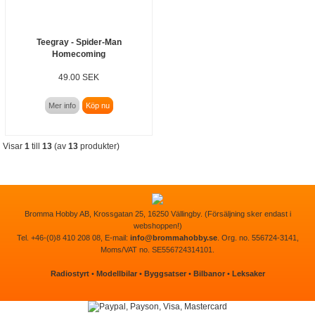
Teegray - Spider-Man
Homecoming
49.00 SEK
Mer info
Köp nu
Visar
1
till
13
(av
13
produkter)
Bromma Hobby AB, Krossgatan 25, 16250 Vällingby. (Försäljning sker endast i
webshoppen!)
Tel. +46-(0)8 410 208 08, E-mail:
info@brommahobby.se
. Org. no. 556724-3141,
Moms/VAT no. SE556724314101.
Radiostyrt
•
Modellbilar
•
Byggsatser
•
Bilbanor
•
Leksaker