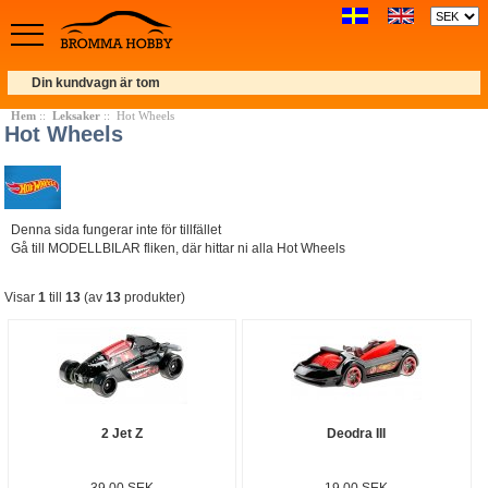
Din kundvagn är tom
Hem
::
Leksaker
:: Hot Wheels
Hot Wheels
Denna sida fungerar inte för tillfället
Gå till MODELLBILAR fliken, där hittar ni alla Hot Wheels
Visar
1
till
13
(av
13
produkter)
2 Jet Z
Deodra III
39.00 SEK
19.00 SEK